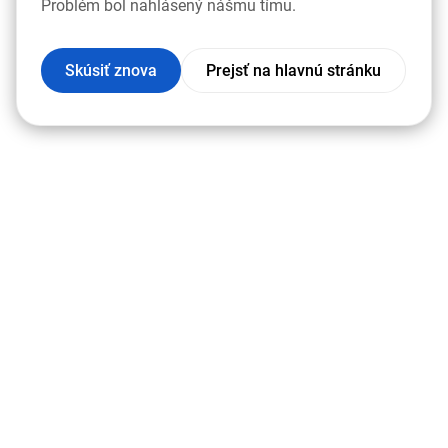
Problém bol nahlásený nášmu tímu.
Skúsiť znova
Prejsť na hlavnú stránku