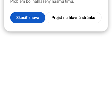
Problém bol nahlásený nášmu tímu.
Skúsiť znova
Prejsť na hlavnú stránku