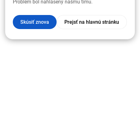
Problém bol nahlásený nášmu tímu.
Skúsiť znova
Prejsť na hlavnú stránku