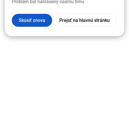
Problém bol nahlásený nášmu tímu.
Skúsiť znova
Prejsť na hlavnú stránku