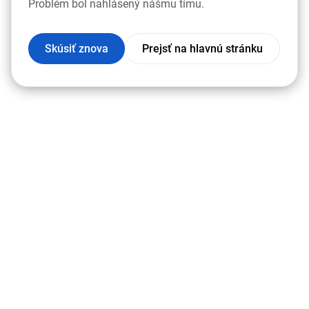
Problém bol nahlásený nášmu tímu.
Skúsiť znova
Prejsť na hlavnú stránku