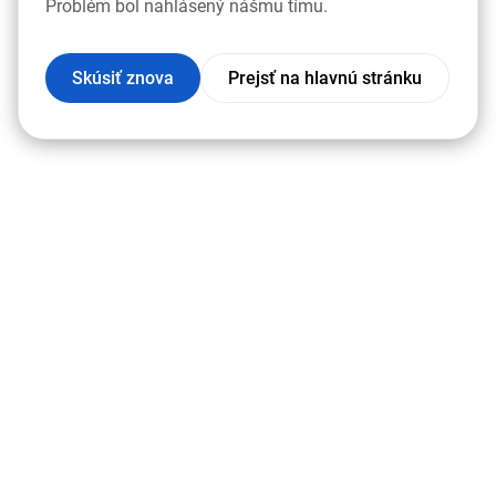
Problém bol nahlásený nášmu tímu.
Skúsiť znova
Prejsť na hlavnú stránku