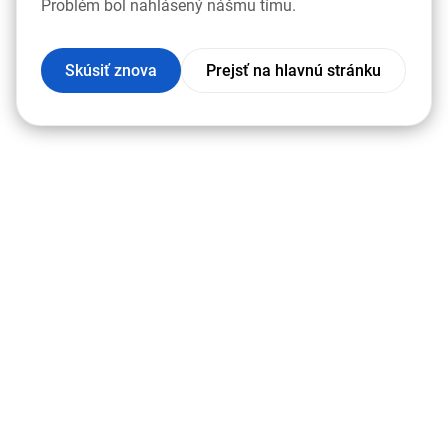
Problém bol nahlásený nášmu tímu.
Skúsiť znova
Prejsť na hlavnú stránku