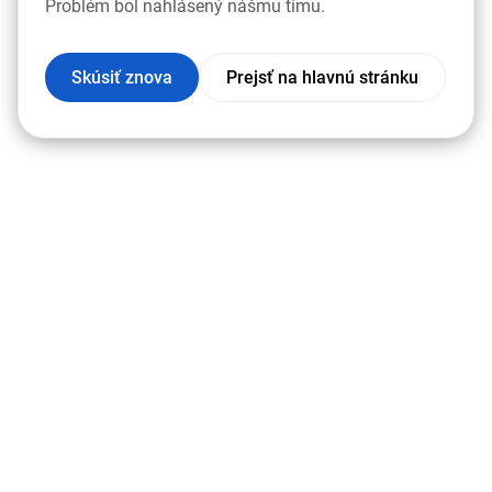
Problém bol nahlásený nášmu tímu.
Skúsiť znova
Prejsť na hlavnú stránku