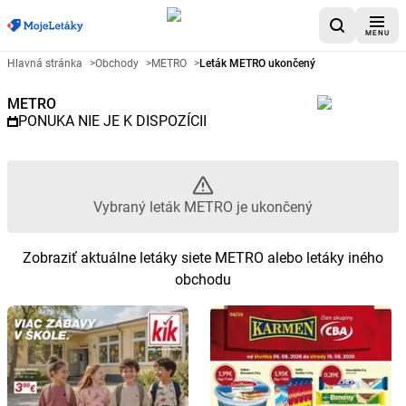
MENU
Reklamný leták METRO - Vybra
Hlavná stránka
>
Obchody
>
METRO
>
Leták METRO ukončený
METRO
PONUKA NIE JE K DISPOZÍCII
Vybraný leták METRO je ukončený
Zobraziť aktuálne letáky siete METRO alebo letáky iného
obchodu