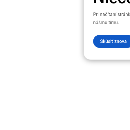
Pri načítaní strá
nášmu tímu.
Skúsiť znova