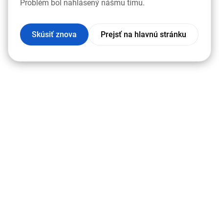
Problém bol nahlásený nášmu tímu.
Skúsiť znova
Prejsť na hlavnú stránku