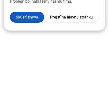
Problém bol nahlásený nášmu tímu.
Skúsiť znova
Prejsť na hlavnú stránku