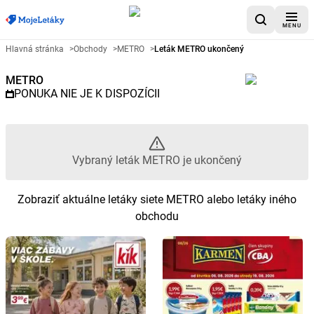
MENU
Reklamný leták METRO - Vybra
Hlavná stránka
>
Obchody
>
METRO
>
Leták METRO ukončený
METRO
PONUKA NIE JE K DISPOZÍCII
Vybraný leták METRO je ukončený
Zobraziť aktuálne letáky siete METRO alebo letáky iného
obchodu