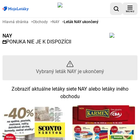
MENU
Reklamný leták NAY - Vybraný l
Hlavná stránka
>
Obchody
>
NAY
>
Leták NAY ukončený
NAY
PONUKA NIE JE K DISPOZÍCII
Vybraný leták NAY je ukončený
Zobraziť aktuálne letáky siete NAY alebo letáky iného
obchodu