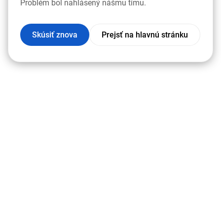
Problém bol nahlásený nášmu tímu.
Skúsiť znova
Prejsť na hlavnú stránku