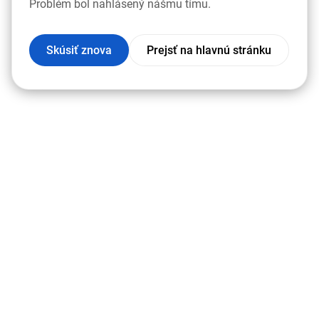
Problém bol nahlásený nášmu tímu.
Skúsiť znova
Prejsť na hlavnú stránku