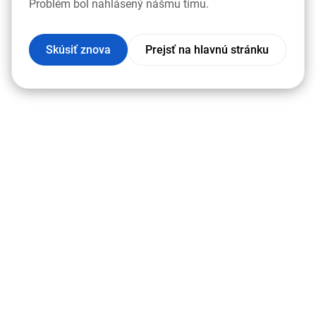
Problém bol nahlásený nášmu tímu.
Skúsiť znova
Prejsť na hlavnú stránku