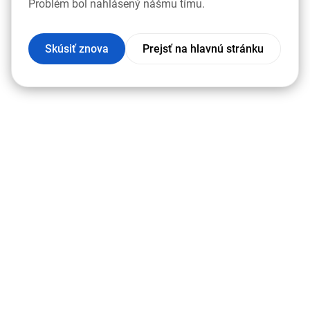
Problém bol nahlásený nášmu tímu.
Skúsiť znova
Prejsť na hlavnú stránku