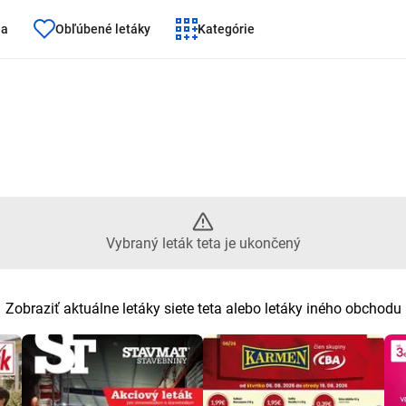
ňa
Obľúbené letáky
Kategórie
eták teta je ukončený
Vybraný leták teta je ukončený
Zobraziť aktuálne letáky siete teta alebo letáky iného obchodu