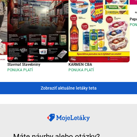
Pep
PON
Stavmat Stavebniny
KARMEN CBA
PONUKA PLATÍ
PONUKA PLATÍ
Zobraziť aktuálne letáky teta
Máte návrhy alebo otázky?