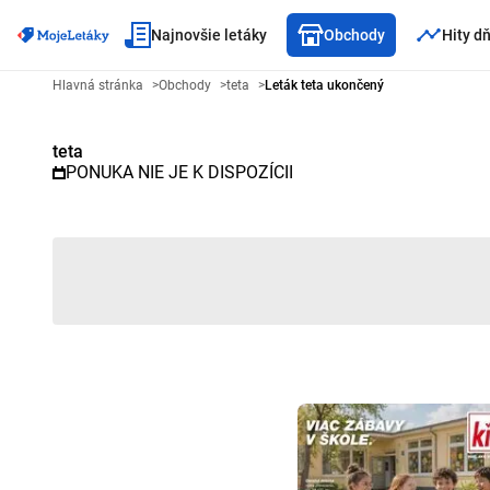
Najnovšie letáky
Obchody
Hity d
Reklamný leták teta - Vybraný l
Hlavná stránka
>
Obchody
>
teta
>
Leták teta ukončený
teta
PONUKA NIE JE K DISPOZÍCII