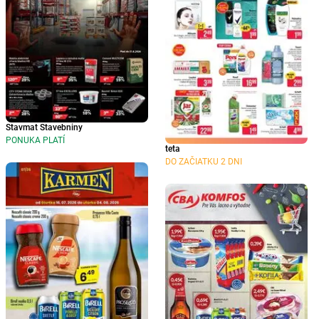
Stavmat Stavebniny
PONUKA PLATÍ
teta
DO ZAČIATKU 2 DNI