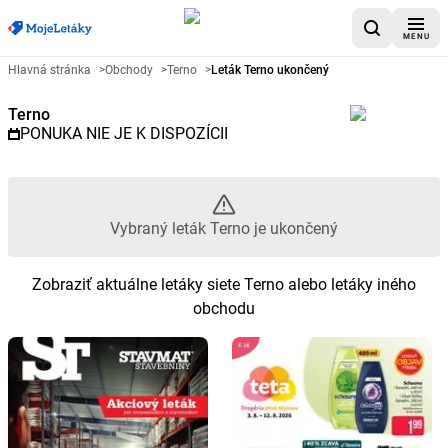
MENU
Reklamný leták Terno - Vybraný
Hlavná stránka
>
Obchody
>
Terno
>
Leták Terno ukončený
Terno
PONUKA NIE JE K DISPOZÍCII
Vybraný leták Terno je ukončený
Zobraziť aktuálne letáky siete Terno alebo letáky iného
obchodu