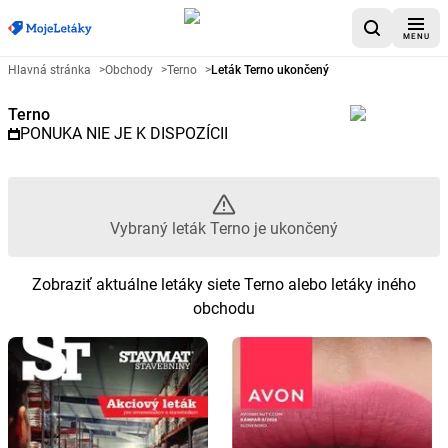
MENU
Reklamný leták Terno - Vybraný
Hlavná stránka
>
Obchody
>
Terno
>
Leták Terno ukončený
Terno
PONUKA NIE JE K DISPOZÍCII
Vybraný leták Terno je ukončený
Zobraziť aktuálne letáky siete Terno alebo letáky iného
obchodu