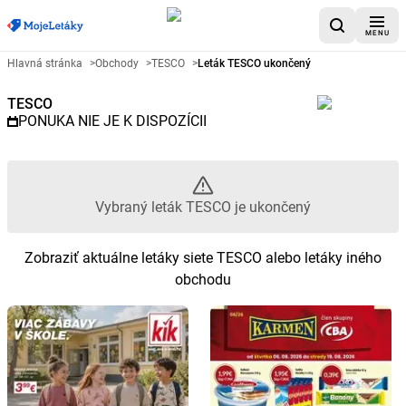
MENU
Reklamný leták TESCO - Vybran
Hlavná stránka
>
Obchody
>
TESCO
>
Leták TESCO ukončený
TESCO
PONUKA NIE JE K DISPOZÍCII
Vybraný leták TESCO je ukončený
Zobraziť aktuálne letáky siete TESCO alebo letáky iného
obchodu