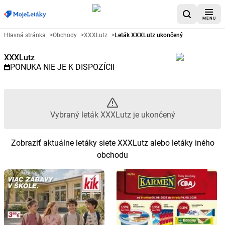
MENU
Reklamný leták XXXLutz - Vybra
Hlavná stránka
>
Obchody
>
XXXLutz
>
Leták XXXLutz ukončený
XXXLutz
PONUKA NIE JE K DISPOZÍCII
Vybraný leták XXXLutz je ukončený
Zobraziť aktuálne letáky siete XXXLutz alebo letáky iného
obchodu