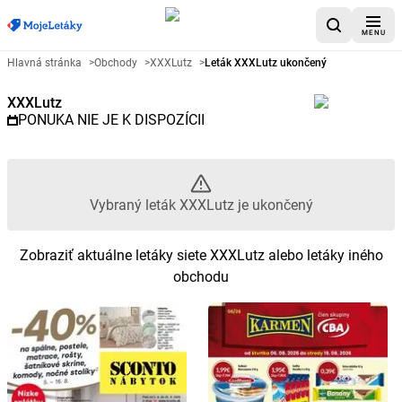
MENU
Reklamný leták XXXLutz - Vybra
Hlavná stránka
>
Obchody
>
XXXLutz
>
Leták XXXLutz ukončený
XXXLutz
PONUKA NIE JE K DISPOZÍCII
Vybraný leták XXXLutz je ukončený
Zobraziť aktuálne letáky siete XXXLutz alebo letáky iného
obchodu