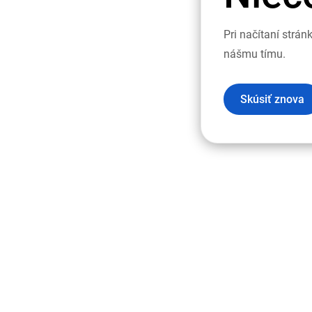
Pri načítaní strá
nášmu tímu.
Skúsiť znova