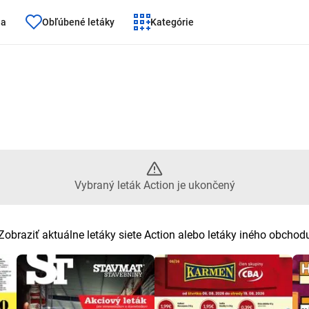
ňa
Obľúbené letáky
Kategórie
 leták Action je ukončený
Vybraný leták Action je ukončený
Zobraziť aktuálne letáky siete Action alebo letáky iného obchod