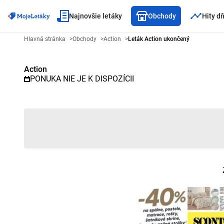
Najnovšie letáky
Obchody
Hity d
Reklamný leták Action - Vybraný
Hlavná stránka
>
Obchody
>
Action
>
Leták Action ukončený
Action
PONUKA NIE JE K DISPOZÍCII