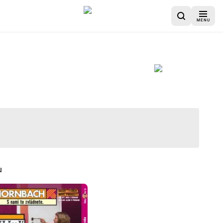
MENU
u