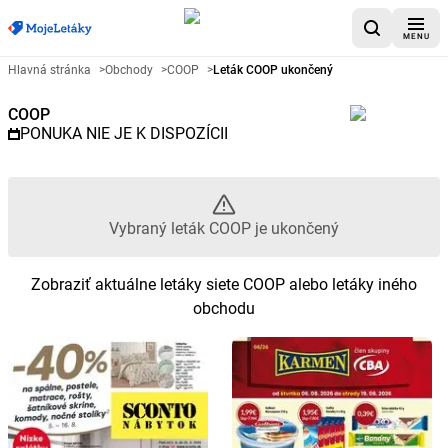
MENU
Reklamný leták COOP - Vybraný
Hlavná stránka
>
Obchody
>
COOP
>
Leták COOP ukončený
COOP
PONUKA NIE JE K DISPOZÍCII
Vybraný leták COOP je ukončený
Zobraziť aktuálne letáky siete COOP alebo letáky iného
obchodu