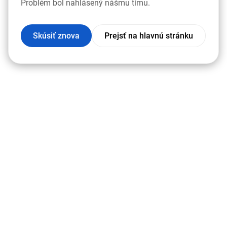
Problém bol nahlásený nášmu tímu.
Skúsiť znova
Prejsť na hlavnú stránku