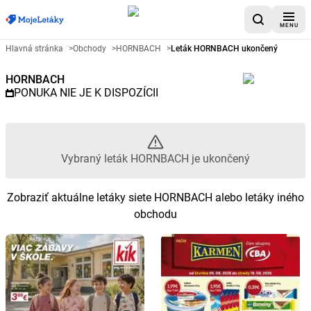
MENU
Reklamný leták HORNBACH - V
Hlavná stránka
>
Obchody
>
HORNBACH
>
Leták HORNBACH ukončený
HORNBACH
PONUKA NIE JE K DISPOZÍCII
Vybraný leták HORNBACH je ukončený
Zobraziť aktuálne letáky siete HORNBACH alebo letáky iného
obchodu