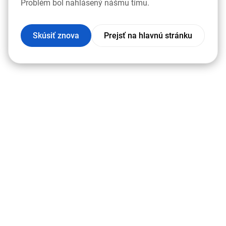
Problém bol nahlásený nášmu tímu.
Skúsiť znova
Prejsť na hlavnú stránku