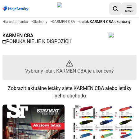
MENU
Reklamný leták KARMEN CBA - 
Hlavná stránka
>
Obchody
>
KARMEN CBA
>
Leták KARMEN CBA ukončený
KARMEN CBA
PONUKA NIE JE K DISPOZÍCII
Vybraný leták KARMEN CBA je ukončený
Zobraziť aktuálne letáky siete KARMEN CBA alebo letáky
iného obchodu