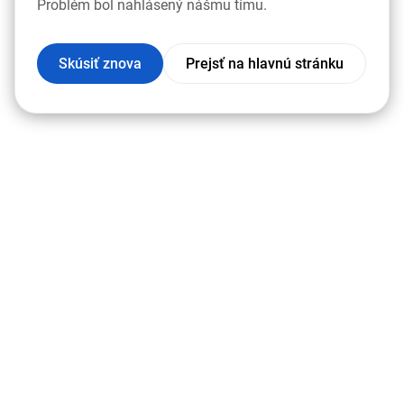
Problém bol nahlásený nášmu tímu.
Skúsiť znova
Prejsť na hlavnú stránku