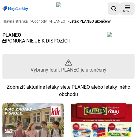
MENU
Reklamný leták PLANEO - Vybra
Hlavná stránka
>
Obchody
>
PLANEO
>
Leták PLANEO ukončený
PLANEO
PONUKA NIE JE K DISPOZÍCII
Vybraný leták PLANEO je ukončený
Zobraziť aktuálne letáky siete PLANEO alebo letáky iného
obchodu