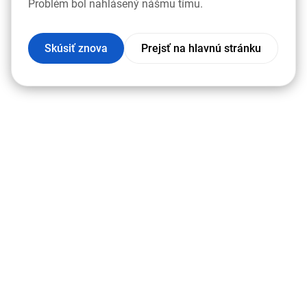
Problém bol nahlásený nášmu tímu.
Skúsiť znova
Prejsť na hlavnú stránku