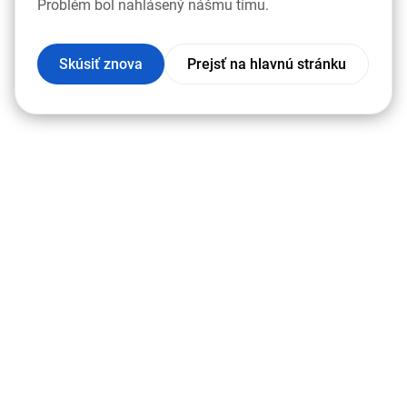
Problém bol nahlásený nášmu tímu.
Skúsiť znova
Prejsť na hlavnú stránku