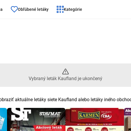
ňa
Obľúbené letáky
Kategórie
aný leták Kaufland je ukončený
Vybraný leták Kaufland je ukončený
obraziť aktuálne letáky siete Kaufland alebo letáky iného obcho