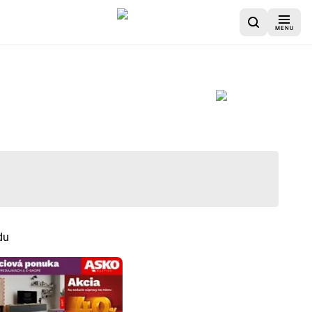
MENU
du