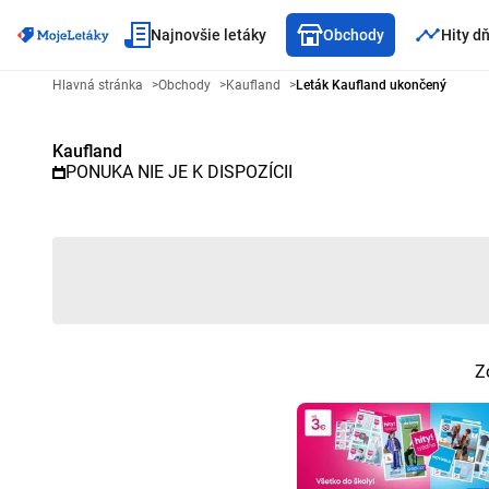
Najnovšie letáky
Obchody
Hity d
Reklamný leták Kaufland - Vybr
Hlavná stránka
>
Obchody
>
Kaufland
>
Leták Kaufland ukončený
Kaufland
PONUKA NIE JE K DISPOZÍCII
Z