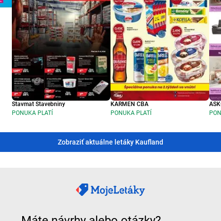
Stavmat Stavebniny
KARMEN CBA
ASK
PONUKA PLATÍ
PONUKA PLATÍ
PON
Zobraziť aktuálne letáky Kaufland
Máte návrhy alebo otázky?