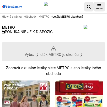
MENU
Reklamný leták METRO - Vybra
Hlavná stránka
>
Obchody
>
METRO
>
Leták METRO ukončený
METRO
PONUKA NIE JE K DISPOZÍCII
Vybraný leták METRO je ukončený
Zobraziť aktuálne letáky siete METRO alebo letáky iného
obchodu