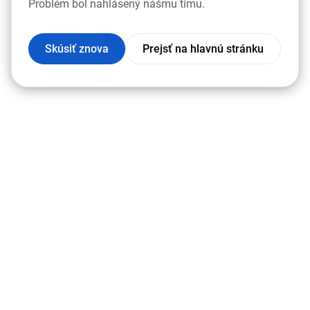
Problém bol nahlásený nášmu tímu.
Skúsiť znova
Prejsť na hlavnú stránku