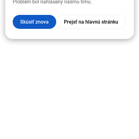
Problém bol nahlásený nášmu tímu.
Skúsiť znova
Prejsť na hlavnú stránku