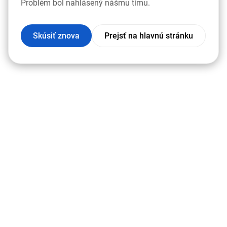
Problém bol nahlásený nášmu tímu.
Skúsiť znova
Prejsť na hlavnú stránku