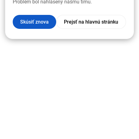
Problém bol nahlásený nášmu tímu.
Skúsiť znova
Prejsť na hlavnú stránku