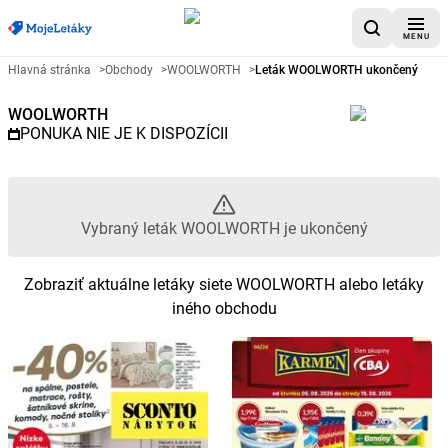
MENU
Reklamný leták WOOLWORTH - 
Hlavná stránka
>
Obchody
>
WOOLWORTH
>
Leták WOOLWORTH ukončený
WOOLWORTH
PONUKA NIE JE K DISPOZÍCII
Vybraný leták WOOLWORTH je ukončený
Zobraziť aktuálne letáky siete WOOLWORTH alebo letáky
iného obchodu