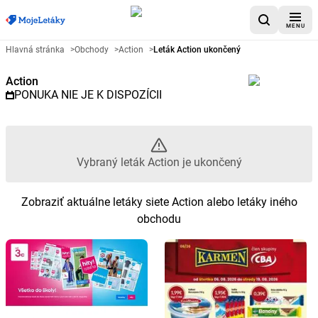
MENU
Reklamný leták Action - Vybraný
Hlavná stránka
>
Obchody
>
Action
>
Leták Action ukončený
Action
PONUKA NIE JE K DISPOZÍCII
Vybraný leták Action je ukončený
Zobraziť aktuálne letáky siete Action alebo letáky iného
obchodu