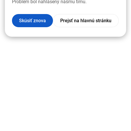
Problém bol nahlásený nášmu tímu.
Skúsiť znova
Prejsť na hlavnú stránku