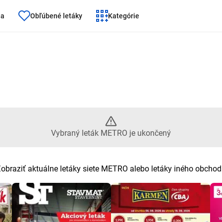
ňa
Obľúbené letáky
Kategórie
ný leták METRO je ukončený
Vybraný leták METRO je ukončený
obraziť aktuálne letáky siete METRO alebo letáky iného obcho