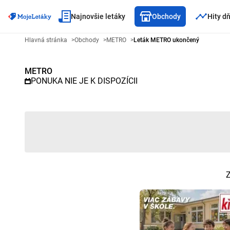
Najnovšie letáky
Obchody
Hity d
Reklamný leták METRO - Vybra
Hlavná stránka
>
Obchody
>
METRO
>
Leták METRO ukončený
METRO
PONUKA NIE JE K DISPOZÍCII
Z