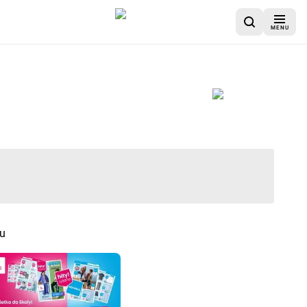
MENU
du