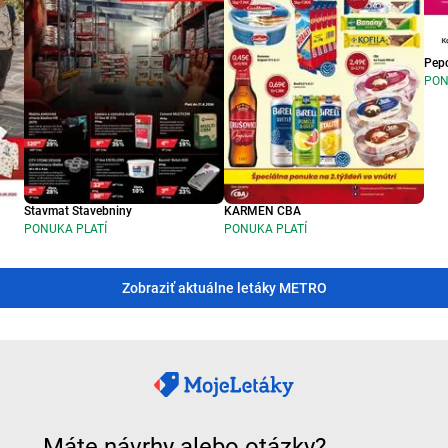
Pep
PON
Stavmat Stavebniny
KARMEN CBA
PONUKA PLATÍ
PONUKA PLATÍ
Zobraziť aktuálne letáky METRO
Máte návrhy alebo otázky?