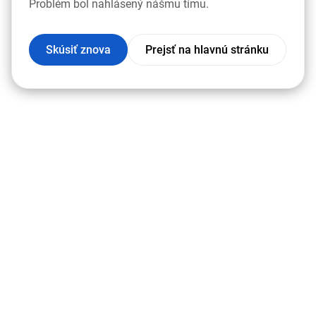
Problém bol nahlásený nášmu tímu.
Skúsiť znova
Prejsť na hlavnú stránku