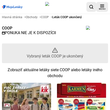
MENU
Reklamný leták COOP - Vybraný
Hlavná stránka
>
Obchody
>
COOP
>
Leták COOP ukončený
COOP
PONUKA NIE JE K DISPOZÍCII
Vybraný leták COOP je ukončený
Zobraziť aktuálne letáky siete COOP alebo letáky iného
obchodu