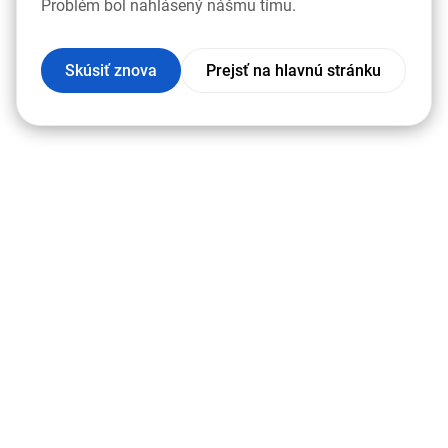
Problém bol nahlásený nášmu tímu.
Skúsiť znova
Prejsť na hlavnú stránku