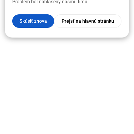
Problém bol nahlásený nášmu tímu.
Skúsiť znova
Prejsť na hlavnú stránku