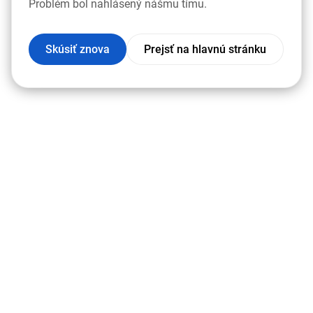
Problém bol nahlásený nášmu tímu.
Skúsiť znova
Prejsť na hlavnú stránku